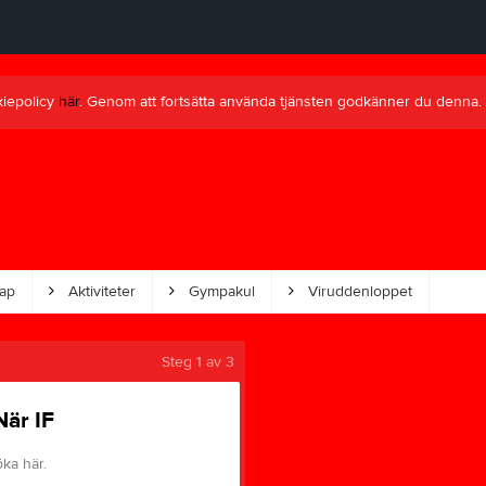
kiepolicy
här
. Genom att fortsätta använda tjänsten godkänner du denna.
ap
Aktiviteter
Gympakul
Viruddenloppet
Steg
1
av 3
är IF
öka här.