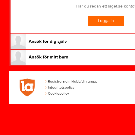
Har du redan ett laget.se konto
Logga in
Ansök för dig själv
Ansök för mitt barn
Registrera din klubb/din grupp
Integritetspolicy
Cookiepolicy