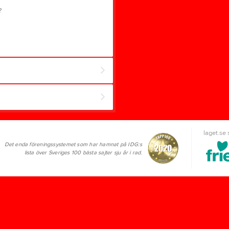
?
laget.se
Det enda föreningssystemet som har hamnat på IDG:s
lista över Sveriges 100 bästa sajter sju år i rad.