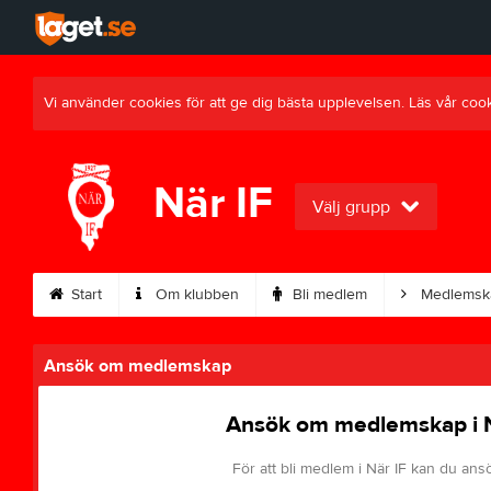
Vi använder cookies för att ge dig bästa upplevelsen. Läs vår coo
När IF
Välj grupp
Start
Om klubben
Bli medlem
Medlemsk
Ansök om medlemskap
Ansök om medlemskap i N
För att bli medlem i När IF kan du ans