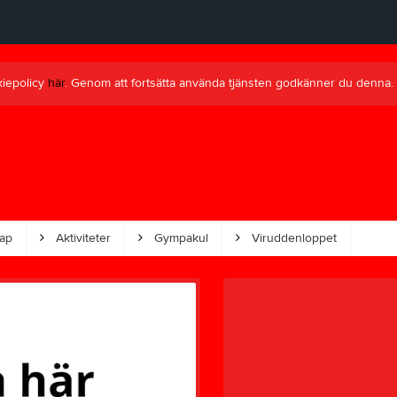
kiepolicy
här
. Genom att fortsätta använda tjänsten godkänner du denna.
ap
Aktiviteter
Gympakul
Viruddenloppet