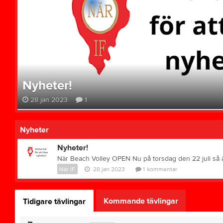
Nyheter!
28 jan 2023
1
Nyheter
Nyheter!
När IF
28 jan 2023
1
kommentar
Kommande tävlingar
Tidigare tävlingar