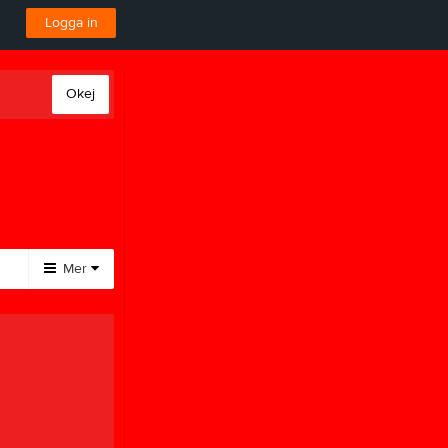
Logga in
Okej
Mer
Huvudmeny
Pärk
Padel & Tennis
Stöd När IF
Gym