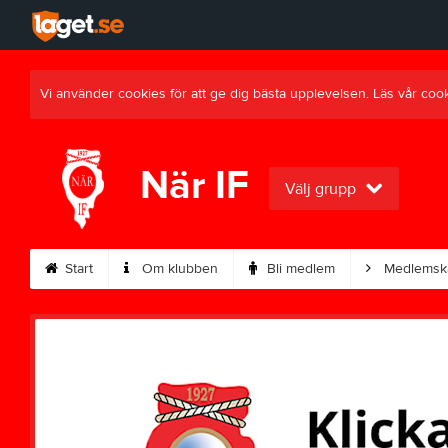
Vi använder cookies för att ge dig bästa upplevelsen. Läs vår coo
När IF
Välj grupp
Start
Om klubben
Bli medlem
Medlemsk